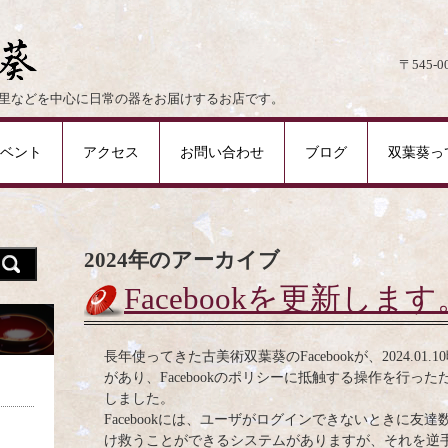
〒545-
里などを中心に日常の器をお届けするお店です。
ベント
アクセス
お問い合わせ
ブログ
双葉葵っ
2024
年のアーカイブ
Facebookを更新します
長年使ってきた古美術双葉葵のFacebookが、2024.0
があり、Facebookのポリシーに抵触する操作を行ったた
しました。
Facebookには、ユーザがログインできないときに友達数
け救うことができるシステムがありますが、それを逆