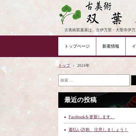
古美術双葉葵は、古伊万里・大聖寺伊万
トップページ
新着情報
イ
トップ
›
2024年
最近の投稿
Facebookを更新します。
着払い詐欺、注意しましょう！