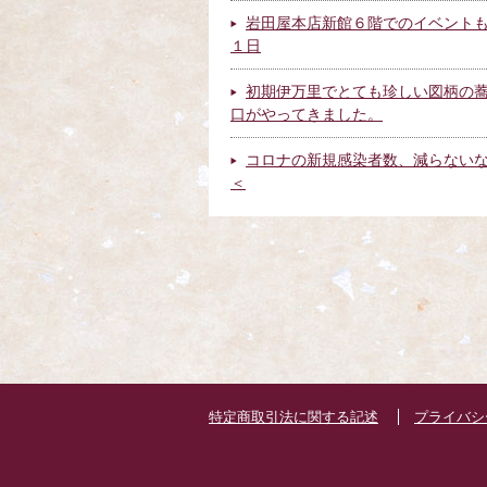
岩田屋本店新館６階でのイベント
１日
初期伊万里でとても珍しい図柄の
口がやってきました。
コロナの新規感染者数、減らない
＜
特定商取引法に関する記述
プライバシ