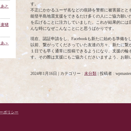
す。
もあと
不正にかかるユーザ名などの痕跡を警察に被害届とと
能登半島地震支援をできるだけ多くの人にご協力願い
を広げることに注力していました。これが結果的には
蕎麦猪
んな時になぜこんなことにと思うばかりです。
現在、認証申請をし、Facebookも新たに始める準備
なあ＞
以前、繋がってくださっていた友達の方々、新たに繋
１日でも早く通常に投稿できるようになり、支援の輪
す。その際は支援にもご協力くださいますよう、お願
2024年1月16日
|
カテゴリー :
未分類
|
投稿者 : wpmaste
ーポリシー